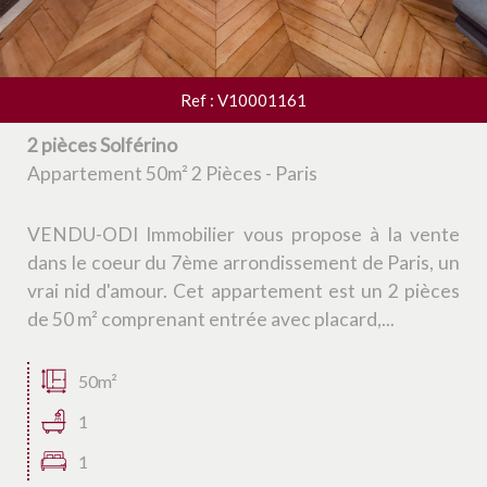
Ref : V10001161
2 pièces Solférino
Appartement 50m² 2 Pièces - Paris
VENDU-ODI Immobilier vous propose à la vente
dans le coeur du 7ème arrondissement de Paris, un
vrai nid d'amour. Cet appartement est un 2 pièces
de 50 m² comprenant entrée avec placard,...
50m²
1
1