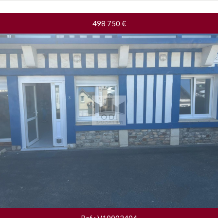
498 750
€
Ref : V10002404