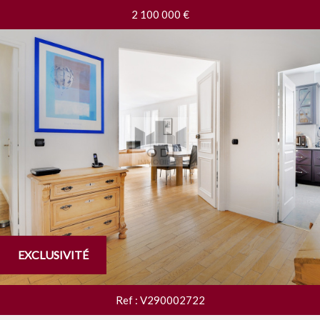
2 100 000
€
RECHERCHER
+ de critères
+
5KM
10KM
25KM
EXCLUSIVITÉ
Critères supplémentaires
Ref : V290002722