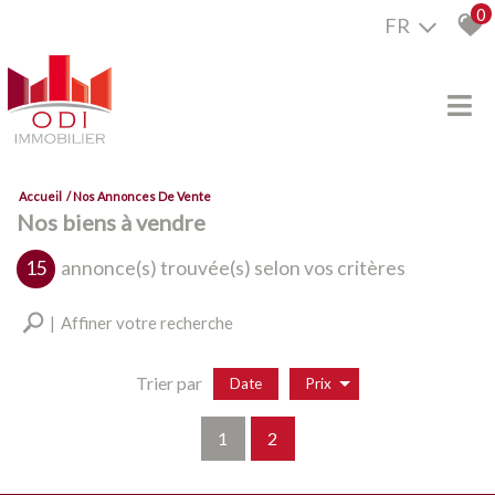
0
FR
Accueil
Nos Annonces De Vente
Nos biens à vendre
15
annonce(s) trouvée(s) selon vos critères
Affiner votre recherche
Trier par
Date
Prix
Vente
1
2