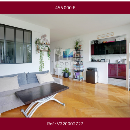
455 000
€
Ref : V320002727