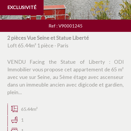
EXCLUSIVITÉ
Ref : V90001245
2 pièces Vue Seine et Statue Liberté
Loft 65.44m² 1 pièce - Paris
VENDU Facing the Statue of Liberty : ODI
Immobilier vous propose cet appartement de 65 m²
avec vue sur Seine, au 5ème étage avec ascenseur
dans un immeuble ancien avec digicode et gardien,
plein...
65.44m²
1
1