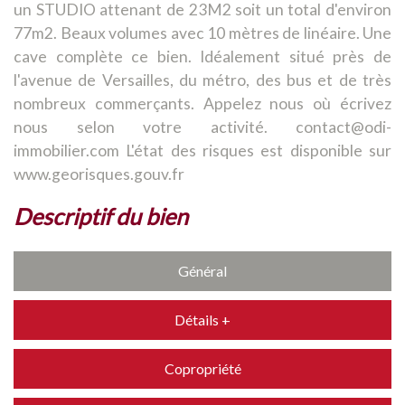
un STUDIO attenant de 23M2 soit un total d'environ
77m2. Beaux volumes avec 10 mètres de linéaire. Une
cave complète ce bien. Idéalement situé près de
l'avenue de Versailles, du métro, des bus et de très
nombreux commerçants. Appelez nous où écrivez
nous selon votre activité. contact@odi-
immobilier.com L'état des risques est disponible sur
www.georisques.gouv.fr
descriptif du bien
Général
Détails +
Copropriété