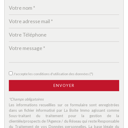
Enseignement supérieur
Lycée
Gare ferroviaire
Bureau de poste
Presse et Tabac
statistiques
J'accepte les conditions d'utilisation des données (*)
ENVOYER
Nombre d'habitants
167 612
Propriétaires (vs. locataires)
44,36 %
*Champs obligatoires
Les informations recueillies sur ce formulaire sont enregistrées
Taxe habitation
13,38 %
dans un fichier informatisé par La Boite Immo agissant comme
Taxe foncière
8,37 %
Sous-traitant du traitement pour la gestion de la
clientèle/prospects de l'Agence / du Réseau qui reste Responsable
Habitants de moins de 25 ans
28,46 %
du Traitement de vos Données personnelles. La base légale du