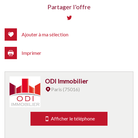
+
Partager l'offre
−
Ajouter à ma sélection
Imprimer
ODI Immobilier
Leaflet
|
©
Jawg
Maps
|
© OpenStreetMap
Paris (75016)
Bar
Collège
Afficher le téléphone
École maternelle
École primaire