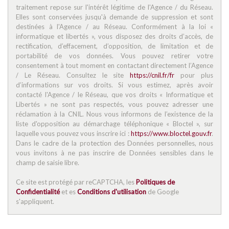
traitement repose sur l'intérêt légitime de l'Agence / du Réseau.
Habitants de 25 à 55 ans
37,27 %
Elles sont conservées jusqu'à demande de suppression et sont
Habitants de plus de 55 ans
34,27 %
destinées à l'Agence / au Réseau. Conformément à la loi «
informatique et libertés », vous disposez des droits d’accès, de
Nombre d'enfants par famille
0,94
rectification, d’effacement, d’opposition, de limitation et de
portabilité de vos données. Vous pouvez retirer votre
Familles sans enfant
49,27 %
consentement à tout moment en contactant directement l’Agence
Familles avec 1 ou 2 enfants
0 %
/ Le Réseau. Consultez le site
https://cnil.fr/fr
pour plus
d’informations sur vos droits. Si vous estimez, après avoir
Maisons
1,77 %
contacté l'Agence / le Réseau, que vos droits « Informatique et
Libertés » ne sont pas respectés, vous pouvez adresser une
Appartements
98,23 %
réclamation à la CNIL. Nous vous informons de l’existence de la
liste d'opposition au démarchage téléphonique « Bloctel », sur
Familles avec 3 enfants
8,72 %
laquelle vous pouvez vous inscrire ici :
https://www.bloctel.gouv.fr
.
Dans le cadre de la protection des Données personnelles, nous
vous invitons à ne pas inscrire de Données sensibles dans le
champ de saisie libre.
Ce site est protégé par reCAPTCHA, les
Politiques de
Confidentialité
et es
Conditions d'utilisation
de Google
s'appliquent.