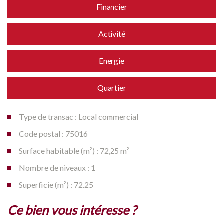
Financier
Activité
Energie
Quartier
Type de transac : Local commercial
Code postal : 75016
Surface habitable (m²) : 72,25 m²
Nombre de niveaux : 1
Superficie (m²) : 72.25
la ville de paris (75016)
ce bien vous intéresse ?