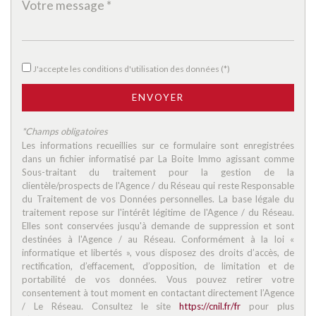
statistiques
Nombre d'habitants
88 101
J'accepte les conditions d'utilisation des données (*)
Propriétaires (vs. locataires)
40,33 %
ENVOYER
Taxe habitation
19,93 %
Taxe foncière
18,44 %
*Champs obligatoires
Les informations recueillies sur ce formulaire sont enregistrées
Habitants de moins de 25 ans
34,08 %
dans un fichier informatisé par La Boite Immo agissant comme
Sous-traitant du traitement pour la gestion de la
Habitants de 25 à 55 ans
42,01 %
clientèle/prospects de l'Agence / du Réseau qui reste Responsable
Habitants de plus de 55 ans
23,91 %
du Traitement de vos Données personnelles. La base légale du
traitement repose sur l'intérêt légitime de l'Agence / du Réseau.
Nombre d'enfants par famille
1,17
Elles sont conservées jusqu'à demande de suppression et sont
destinées à l'Agence / au Réseau. Conformément à la loi «
Familles sans enfant
38,61 %
informatique et libertés », vous disposez des droits d’accès, de
Familles avec 1 ou 2 enfants
0,71 %
rectification, d’effacement, d’opposition, de limitation et de
portabilité de vos données. Vous pouvez retirer votre
Maisons
21,71 %
consentement à tout moment en contactant directement l’Agence
/ Le Réseau. Consultez le site
https://cnil.fr/fr
pour plus
Appartements
78,29 %