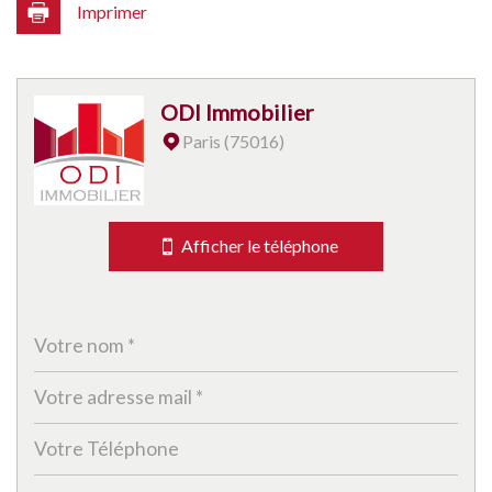
Imprimer
Leaflet
|
©
Jawg
Maps
|
© OpenStreetMap
ODI Immobilier
Bar
Paris (75016)
Collège
École maternelle
Afficher le téléphone
École primaire
Enseignement supérieur
Lycée
Gare ferroviaire
Bureau de poste
Presse et Tabac